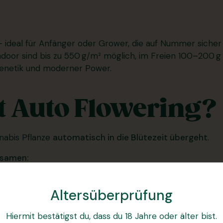
 – ideal für Anfänger oder Grower, die auf Nummer siche
ndoor sind bis zu 550 g/m² möglich, im Freien 100–200 g 
 Genetik und moderner Power.
 Auto Flowering?
nabis Pflanze
automatisch in die Blütezeit übergeht
.
ssamen:
n Beleuchtungszyklus machen
Altersüberprüfung
ze Wachstumsphase (perfekt für den Indoor-Anbau)
Hiermit bestätigst du, dass du 18 Jahre oder älter bist.