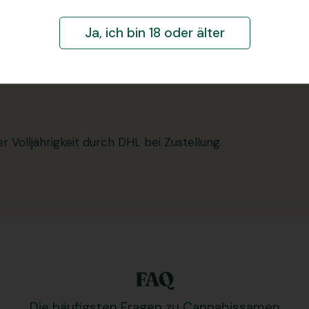
e das erste Mal Cannabis anbauen möchten
Ja, ich bin 18 oder älter
ig düngen
,
gießen
, für eine angemessene
Luftfeuchtigke
r Volljährigkeit durch DHL bei Zustellung.
FAQ
Die häufigsten Fragen zu Cannabissamen