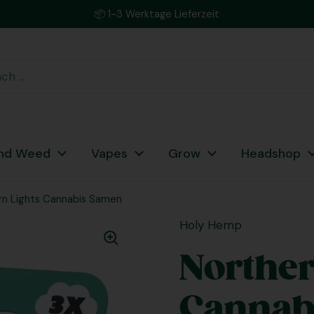
📦 1-3 Werktage Lieferzeit
nd Weed
Vapes
Grow
Headshop
rn Lights Cannabis Samen
Holy Hemp
Norther
Cannab