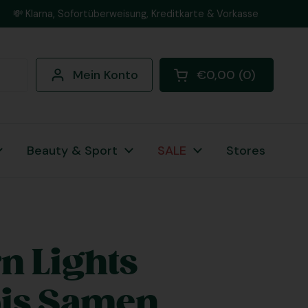
💸 Klarna, Sofortüberweisung, Kreditkarte & Vorkasse
Mein Konto
€0,00
0
Warenkorb öffnen
Beauty & Sport
SALE
Stores
n Lights
is Samen