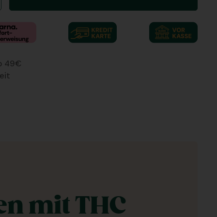
ab 49€
eit
en mit THC