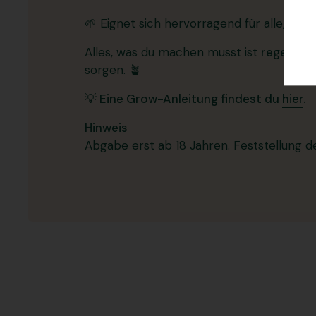
🌱 Eignet sich hervorragend für alle, di
Alles, was du machen musst ist
regelmäß
sorgen. 🪴
💡 Eine Grow-Anleitung findest du
hier
.
Hinweis
Abgabe erst ab 18 Jahren. Feststellung de