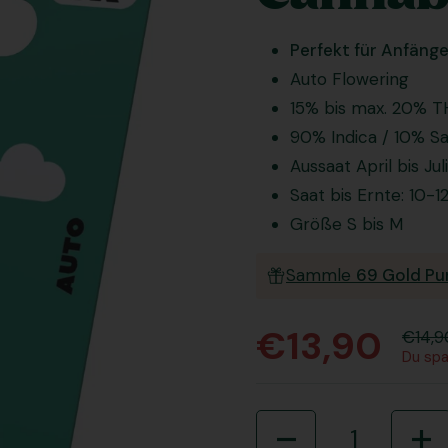
Perfekt für Anfänge
Auto Flowering
15% bis max. 20% 
90% Indica / 10% Sa
Aussaat April bis Ju
Saat bis Ernte: 10-
Größe S bis M
Sammle
69 Gold Pu
€13,90
€14,9
Du sp
Anzahl