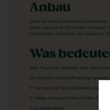
Anbau
Diese Sorte ist unkompliziert und robust
Höhe und ist in 10–12 Wochen erntereif. I
verlässlicher Allrounder mit klassischer
Was bedeutet
Auto Flowering bedeutet, dass deine Can
Die Vorteile von autoflowering Cannabi
🌱 Du musst dir keine Gedanken über de
🌱 Kleine, kompakte Pflanzen durch kur
🌱 Schnelle Ernte