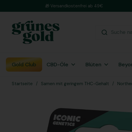
Zum Inhalt springen
🎁 Versandkostenfrei ab 49€
Gold Club
CBD-Öle
Blüten
Beyo
Startseite
/
Samen mit geringem THC-Gehalt
/
Northe