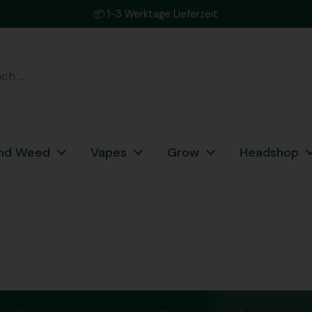
📦 1-3 Werktage Lieferzeit
nd Weed
Vapes
Grow
Headshop