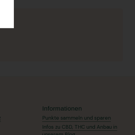
Informationen
g
Punkte sammeln und sparen
Infos zu CBD, THC und Anbau in
unserem Blog