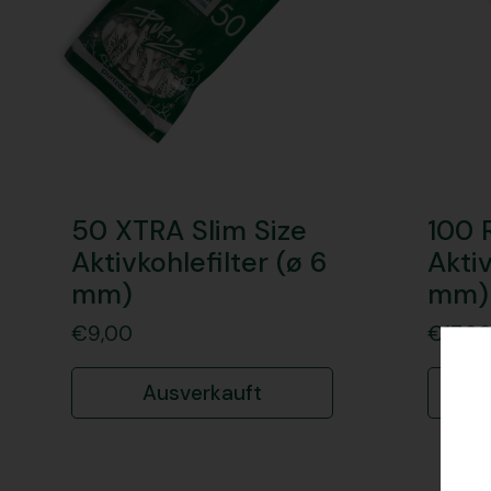
50 XTRA Slim Size
100
Aktivkohlefilter (ø 6
Aktiv
mm)
mm)
€9,00
€17,9
Ausverkauft