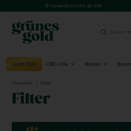
Zum Inhalt springen
🎁 Versandkostenfrei ab 49€
Gold Club
CBD-Öle
Blüten
Beyo
Startseite
/
Filter
Filter