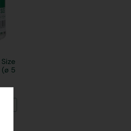
 Size
 (ø 5