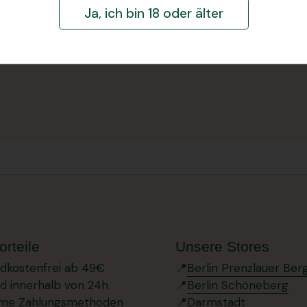
Ja, ich bin 18 oder älter
orteile
Unsere Stores
ndkostenfrei ab 49€
📍
Berlin Prenzlauer Ber
d innerhalb von 24h
📍
Berlin Schöneberg
me Zahlungsmethoden
📍
Darmstadt