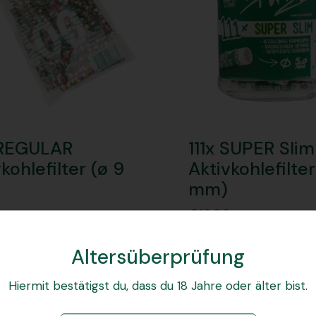
 REGULAR
111x SUPER Slim
kohlefilter (ø 9
Aktivkohlefilter
mm)
0
€18,90
Altersüberprüfung
Ausverkauft
Ausverkauft
Hiermit bestätigst du, dass du 18 Jahre oder älter bist.