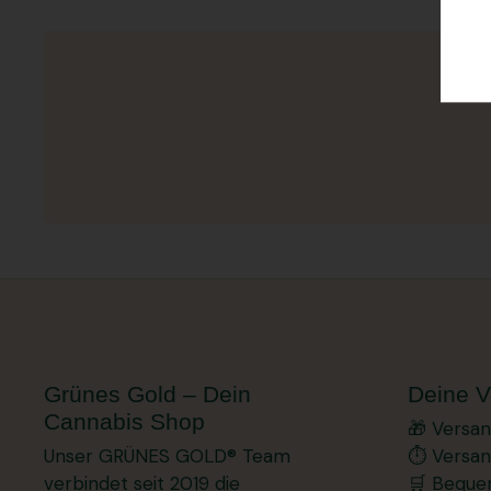
Grünes Gold – Dein
Deine V
Cannabis Shop
🎁 Versa
Unser GRÜNES GOLD® Team
⏱️ Versan
verbindet seit 2019 die
🛒 Beque